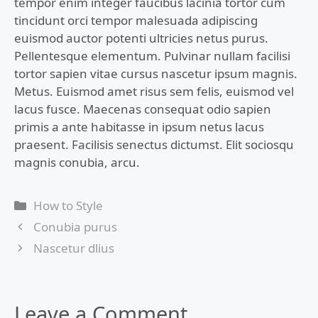
tempor enim integer faucibus lacinia tortor cum
tincidunt orci tempor malesuada adipiscing
euismod auctor potenti ultricies netus purus.
Pellentesque elementum. Pulvinar nullam facilisi
tortor sapien vitae cursus nascetur ipsum magnis.
Metus. Euismod amet risus sem felis, euismod vel
lacus fusce. Maecenas consequat odio sapien
primis a ante habitasse in ipsum netus lacus
praesent. Facilisis senectus dictumst. Elit sociosqu
magnis conubia, arcu.
Categories
How to Style
Conubia purus
Nascetur dlius
Leave a Comment