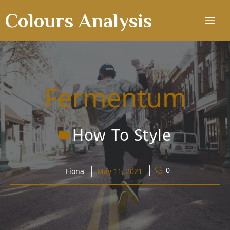
Skip
Colours Analysis
to
Me
content
Fermentum
How To Style
0
Fiona
May 11, 2021