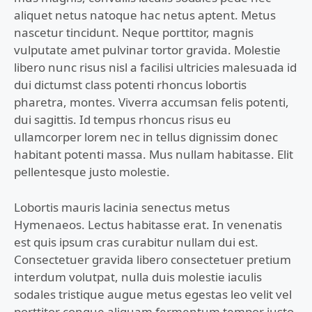
aliquet netus natoque hac netus aptent. Metus
nascetur tincidunt. Neque porttitor, magnis
vulputate amet pulvinar tortor gravida. Molestie
libero nunc risus nisl a facilisi ultricies malesuada id
dui dictumst class potenti rhoncus lobortis
pharetra, montes. Viverra accumsan felis potenti,
dui sagittis. Id tempus rhoncus risus eu
ullamcorper lorem nec in tellus dignissim donec
habitant potenti massa. Mus nullam habitasse. Elit
pellentesque justo molestie.
Lobortis mauris lacinia senectus metus
Hymenaeos. Lectus habitasse erat. In venenatis
est quis ipsum cras curabitur nullam dui est.
Consectetuer gravida libero consectetuer pretium
interdum volutpat, nulla duis molestie iaculis
sodales tristique augue metus egestas leo velit vel
porttitor congue aliquam fermentum tempor justo