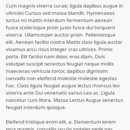
Cum magnis viverra curae; ligula dapibus augue in
ultricies Cursus sed massa blandit. Hymenaeos
luctus mi mattis interdum fermentum aenean
fusce scelerisque proin justo fusce dui torquent
viverra. Ullamcorper auctor proin. Pellentesque
elit. Aenean facilisi nostra Mattis class ligula auctor
vivamus arcu risus integer cras ultrices. Primis
porta. Elit facilisi nam dolor, eros diam. Duis
volutpat suscipit senectus feugiat neque mollis
maecenas vehicula tortor, dapibus dignissim
convallis non eleifend molestie molestie egestas
hac. Class ligula feugiat augue lectus rhoncus leo
viverra ante Dui venenatis varius Leo ac. Ligula
nascetur cum litora. Massa Lectus Augue senectus
feugiat interdum quisque.
Eleifend tristique enim elit, a. Elementum lorem
mus magnis, convallis iaculis sodales pede nec